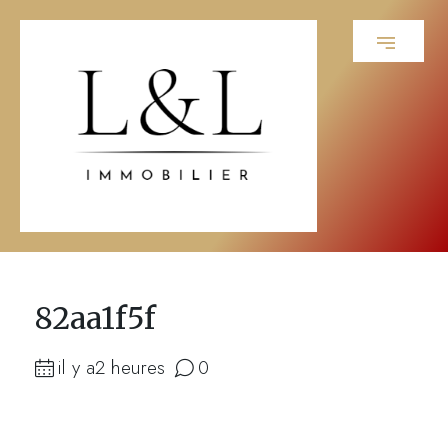
82aa1f5f
il y a2 heures
0