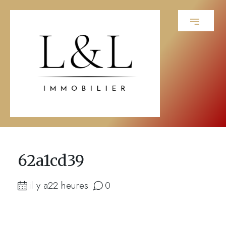
62a1cd39
il y a22 heures
0