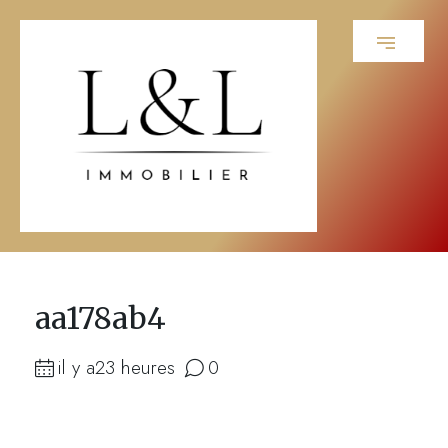
aa178ab4
il y a23 heures
0