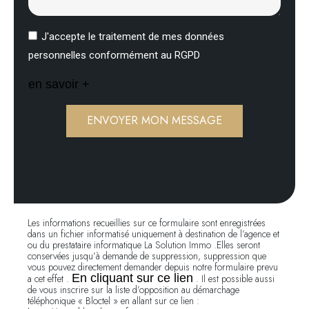
J'accepte le traitement de mes données
personnelles conformément au RGPD
en savoir +
ENVOYER MON MESSAGE
Les informations recueillies sur ce formulaire sont enregistrées
dans un fichier informatisé uniquement à destination de l’agence et
ou du prestataire informatique La Solution Immo .Elles seront
conservées jusqu’à demande de suppression, suppression que
vous pouvez directement demander depuis notre formulaire prevu
En cliquant sur ce lien
a cet effet .
. Il est possible aussi
de vous inscrire sur la liste d’opposition au démarchage
téléphonique « Bloctel » en allant sur ce lien :