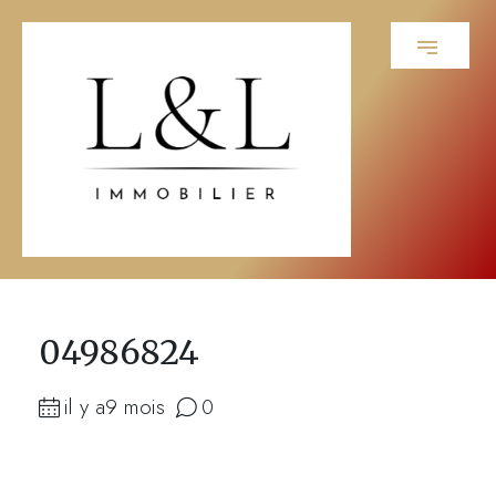
04986824
il y a9 mois
0