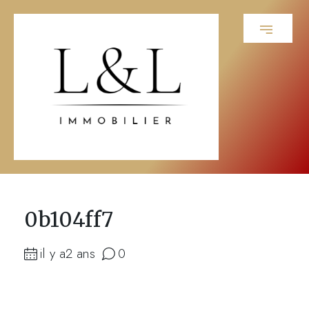
0b104ff7
il y a2 ans
0