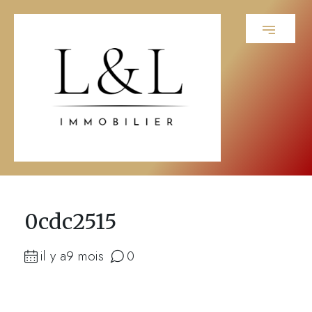
0cdc2515
il y a9 mois
0