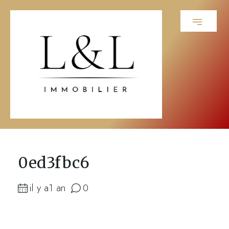
0ed3fbc6
il y a1 an
0