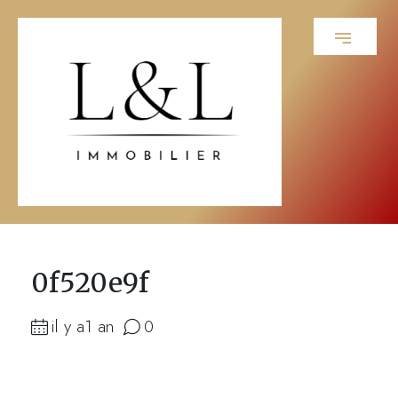
0f520e9f
il y a1 an
0