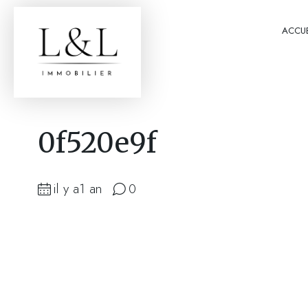
ACCUE
0f520e9f
il y a1 an
0