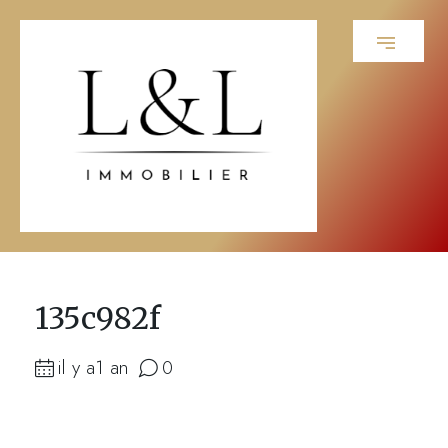
135c982f
il y a1 an
0