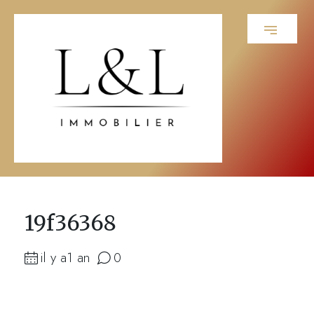
19f36368
il y a1 an
0