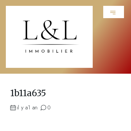
1b11a635
il y a1 an
0