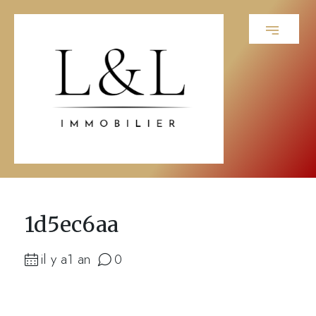
1d5ec6aa
il y a1 an
0