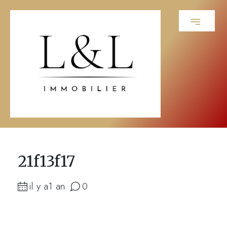
21f13f17
il y a1 an
0