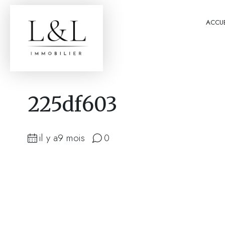
ACCUE
225df603
il y a9 mois
0