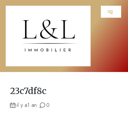
23c7df8c
il y a1 an
0