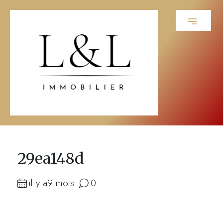
29ea148d
il y a9 mois
0