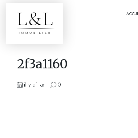
ACCUE
2f3a1160
il y a1 an
0