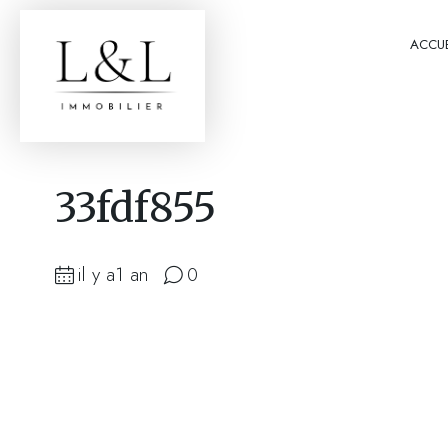
ACCUE
33fdf855
il y a1 an
0