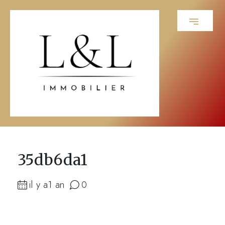
35db6da1
il y a1 an
0