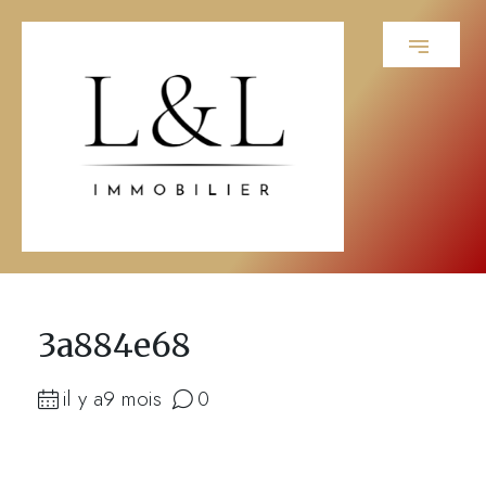
3a884e68
il y a9 mois
0