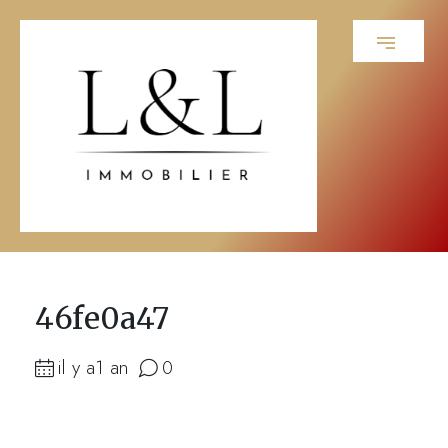
46fe0a47
il y a1 an
0