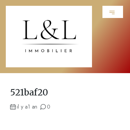
521baf20
il y a1 an
0