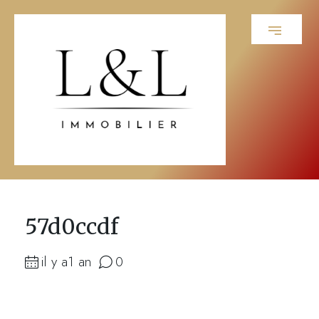
57d0ccdf
il y a1 an
0