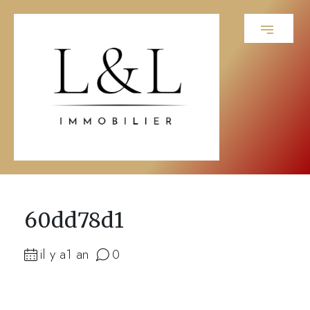
60dd78d1
il y a1 an
0