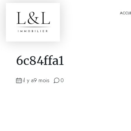
ACCUE
6c84ffa1
il y a9 mois
0