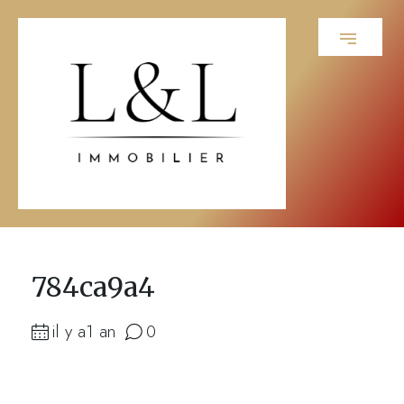
784ca9a4
il y a1 an
0