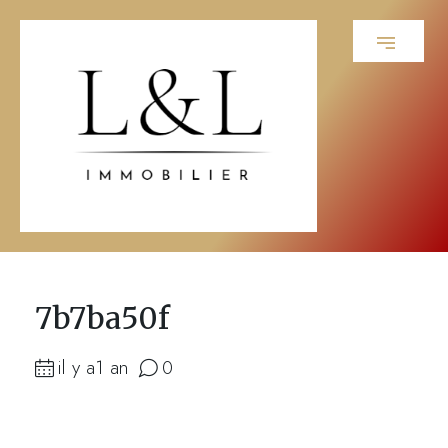
7b7ba50f
il y a1 an
0