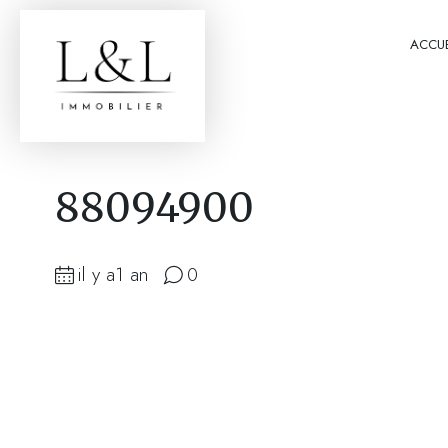
ACCUE
88094900
il y a1 an
0