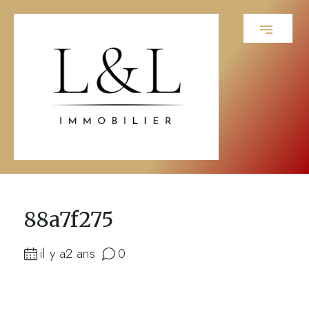
88a7f275
il y a2 ans
0