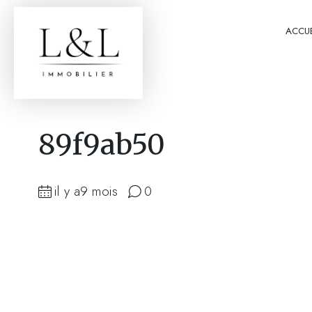
ACCUE
89f9ab50
il y a9 mois
0