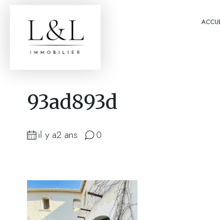
ACCUE
93ad893d
il y a2 ans
0