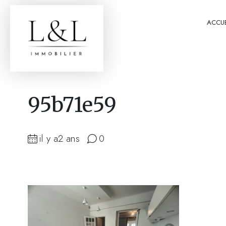
ACCUE
95b71e59
il y a2 ans
0