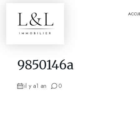
ACCUE
9850146a
il y a1 an
0