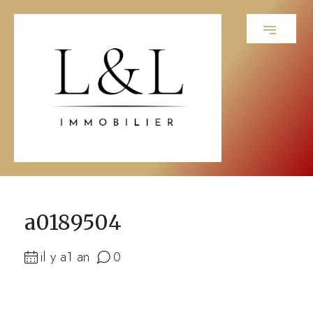
a0189504
il y a1 an
0