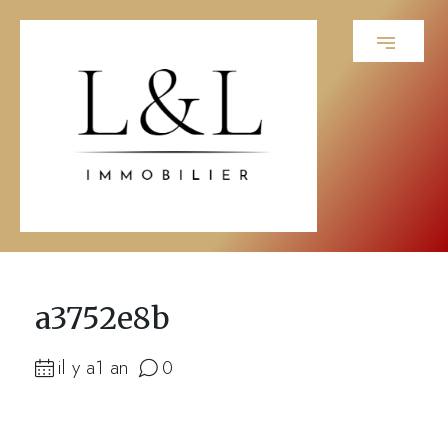
a3752e8b
il y a1 an
0