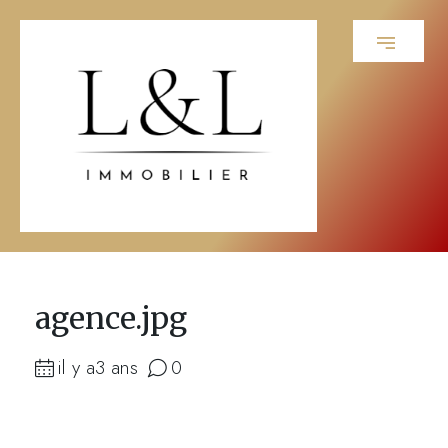
agence.jpg
il y a3 ans
0