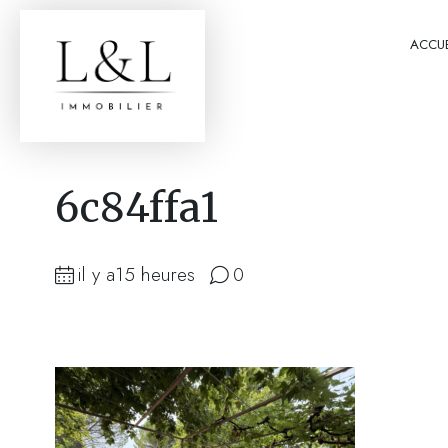
ACCUE
6c84ffa1
il y a15 heures
0