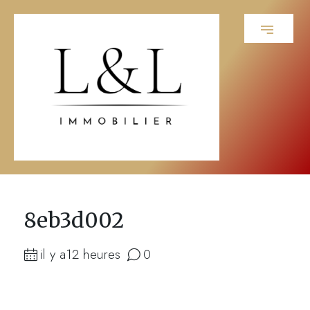
8eb3d002
il y a12 heures
0