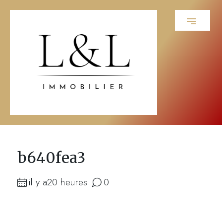
b640fea3
il y a20 heures
0