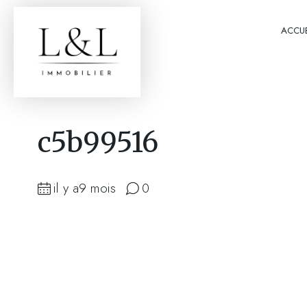
ACCUE
c5b99516
il y a9 mois
0