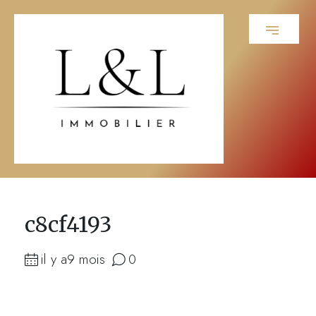
c8cf4193
il y a9 mois
0