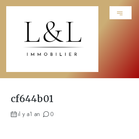
cf644b01
il y a1 an
0