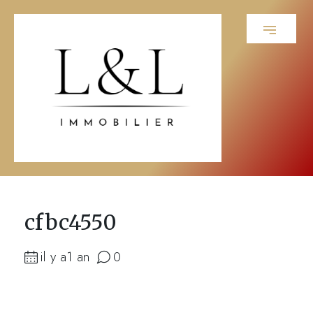
cfbc4550
il y a1 an
0