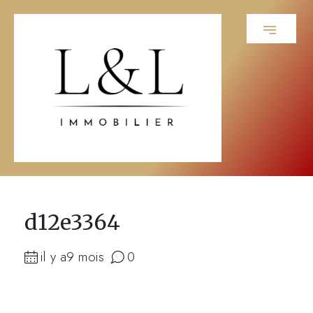
d12e3364
il y a9 mois
0