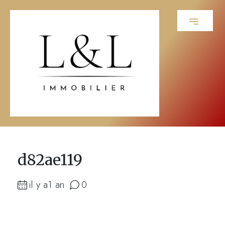
d82ae119
il y a1 an
0