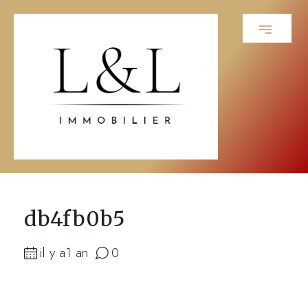
db4fb0b5
il y a1 an
0