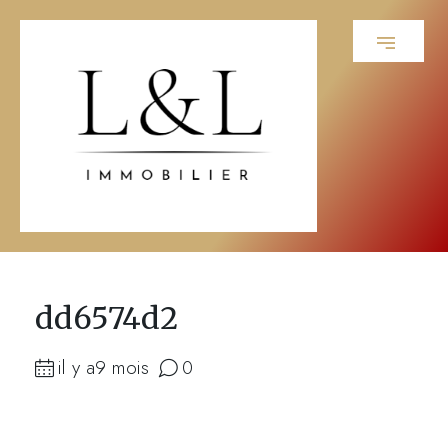
dd6574d2
il y a9 mois
0