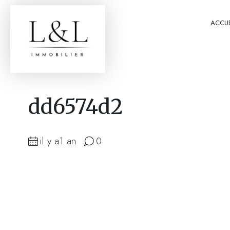
ACCUE
dd6574d2
il y a1 an
0